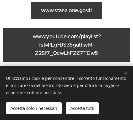
www.stanzione.gov.it
www.youtube.com/playlist?
list=PLgHJS35guthwM-
Z2Sf7_0cwLhFZZ7TDw5
Utilizziamo i cookie per consentire il corretto funzionamento
e la sicurezza del nostro sito web e per offrirti la migliore
esperienza utente possibile.
A piccoli passi
journalblog
Accetta solo i necessari
Accetta tutti
Creato con
Webnode
Cookies
Inizia
Crea il tuo sito web gratis!