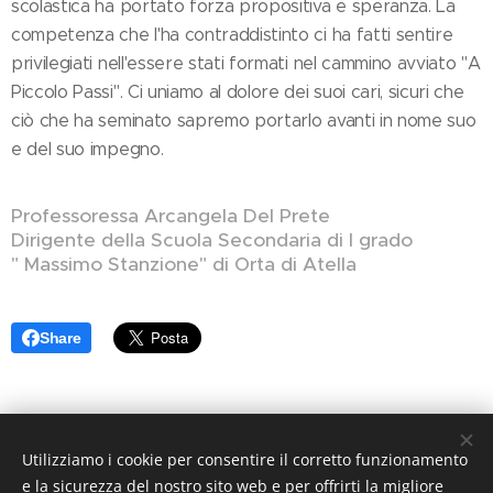
scolastica ha portato forza propositiva e speranza. La
competenza che l'ha contraddistinto ci ha fatti sentire
privilegiati nell'essere stati formati nel cammino avviato "A
Piccolo Passi". Ci uniamo al dolore dei suoi cari, sicuri che
ciò che ha seminato sapremo portarlo avanti in nome suo
e del suo impegno.
Professoressa Arcangela Del Prete
Dirigente della Scuola Secondaria di I grado
" Massimo Stanzione" di Orta di Atella
Share
Utilizziamo i cookie per consentire il corretto funzionamento
e la sicurezza del nostro sito web e per offrirti la migliore