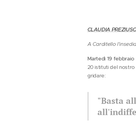
CLAUDIA PREZIUSO 
A Carditello l'insed
Martedì 19 febbraio
20 istituti del nostr
gridare:
"Basta al
all'indiff