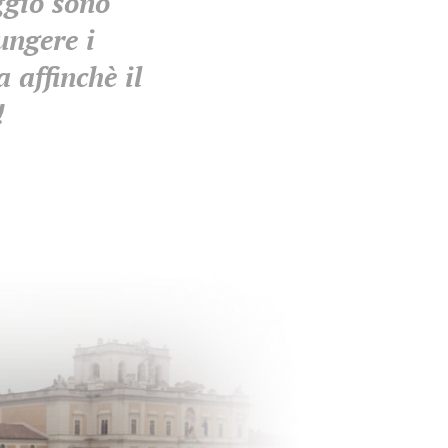
aggio sono
ungere i
 affinchè il
!