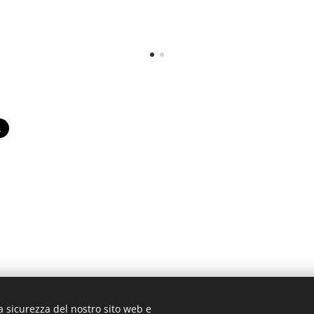
a sicurezza del nostro sito web e
A piccoli passi
journalblog