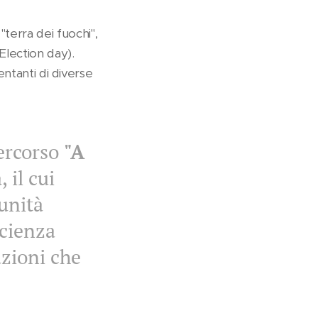
terra dei fuochi",
(Election day).
sentanti di diverse
ercorso
"A
 il cui
unità
scienza
azioni che