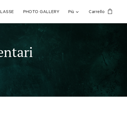
CLASSE
PHOTO GALLERY
Più
Carrello
entari