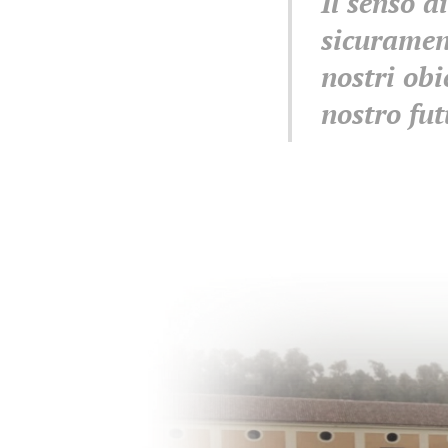
Il senso d
sicuramen
nostri obi
nostro fut