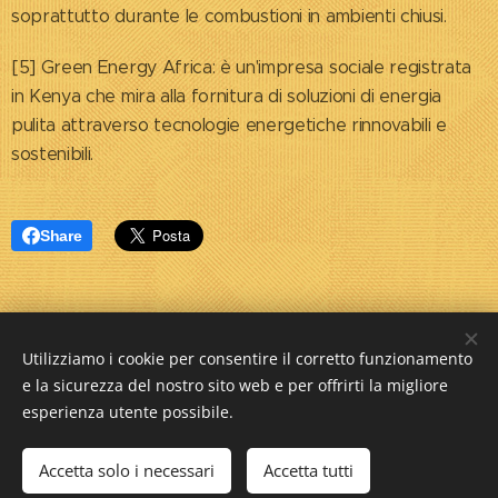
soprattutto durante le combustioni in ambienti chiusi.
[5] Green Energy Africa: è un'impresa sociale registrata
in Kenya che mira alla fornitura di soluzioni di energia
pulita attraverso tecnologie energetiche rinnovabili e
sostenibili.
Share
Utilizziamo i cookie per consentire il corretto funzionamento
e la sicurezza del nostro sito web e per offrirti la migliore
esperienza utente possibile.
A piccoli passi
journalblog
Accetta solo i necessari
Accetta tutti
Creato con
Webnode
Cookies
Inizia
Crea il tuo sito web gratis!