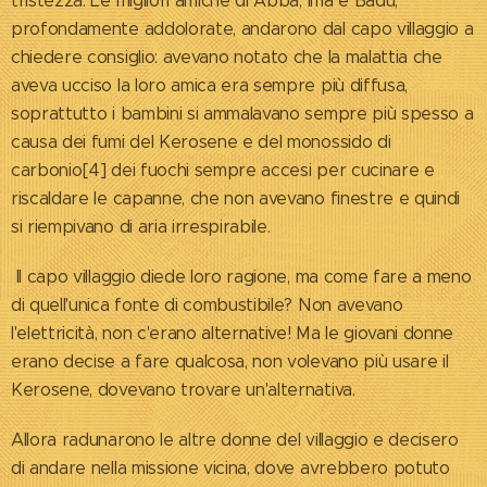
tristezza. Le migliori amiche di Abba, Ima e Badù,
profondamente addolorate, andarono dal capo villaggio a
chiedere consiglio: avevano notato che la malattia che
aveva ucciso la loro amica era sempre più diffusa,
soprattutto i bambini si ammalavano sempre più spesso a
causa dei fumi del Kerosene e del monossido di
carbonio[4] dei fuochi sempre accesi per cucinare e
riscaldare le capanne, che non avevano finestre e quindi
si riempivano di aria irrespirabile.
Il capo villaggio diede loro ragione, ma come fare a meno
di quell'unica fonte di combustibile? Non avevano
l'elettricità, non c'erano alternative! Ma le giovani donne
erano decise a fare qualcosa, non volevano più usare il
Kerosene, dovevano trovare un'alternativa.
Allora radunarono le altre donne del villaggio e decisero
di andare nella missione vicina, dove avrebbero potuto