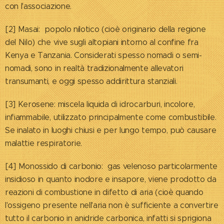
con l'associazione.
[2] Masai: popolo nilotico (cioè originario della regione
del Nilo) che vive sugli altopiani intorno al confine fra
Kenya e Tanzania. Considerati spesso nomadi o semi-
nomadi, sono in realtà tradizionalmente allevatori
transumanti, e oggi spesso addirittura stanziali.
[3] Kerosene: miscela liquida di idrocarburi, incolore,
infiammabile, utilizzato principalmente come combustibile.
Se inalato in luoghi chiusi e per lungo tempo, può causare
malattie respiratorie.
[4] Monossido di carbonio: gas velenoso particolarmente
insidioso in quanto inodore e insapore, viene prodotto da
reazioni di combustione in difetto di aria (cioè quando
l'ossigeno presente nell'aria non è sufficiente a convertire
tutto il carbonio in anidride carbonica, infatti si sprigiona