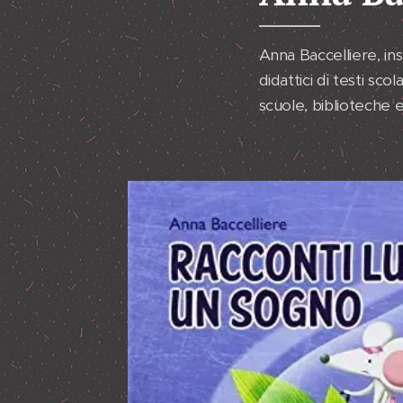
Anna Baccelliere, ins
didattici di testi sc
scuole, biblioteche e