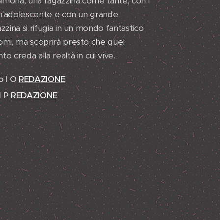
 Simona, una ragazzina come tante, con i
 un'adolescente e con un grande
zzina si rifugia in un mondo fantastico
nomi, ma scoprirà presto che quel
o creda alla realtà in cui vive.
o I O
REDAZIONE
I P
REDAZIONE