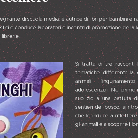
egnante di scuola media, è autrice di libri per bambini e r
olastici e conduce laboratori e incontri di promozione della 
 librerie.
Si tratta di tre raccont
tematiche differenti: la
animali; l'inquiname
adolescenziali. Nel primo 
suo zio a una battuta di
sentieri del bosco, si rit
che lo induce a rifletter
gli animali e a scoprire i lor