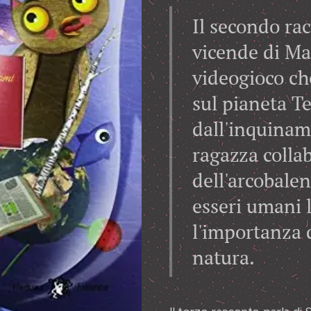
Il secondo rac
vicende di Ma
videogioco ch
sul pianeta T
dall'inquinam
ragazza colla
dell'arcobalen
esseri umani l
l'importanza 
natura.