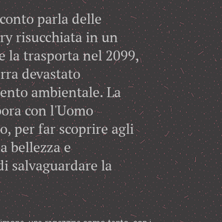
conto parla delle
ry risucchiata in un
e la trasporta nel 2099,
erra devastato
ento ambientale. La
bora con l'Uomo
o, per far scoprire agli
a bellezza e
di salvaguardare la