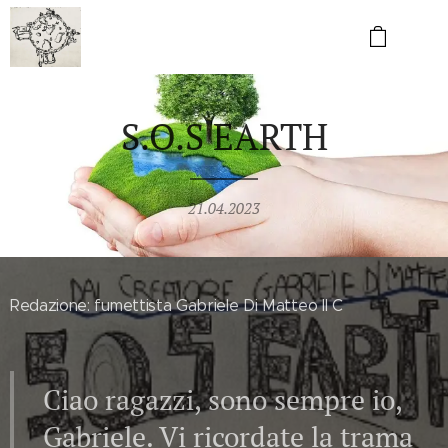
S.O.S EARTH
21.04.2023
Redazione: fumettista Gabriele Di Matteo II C
Ciao ragazzi, sono sempre io,
Gabriele. Vi ricordate la trama