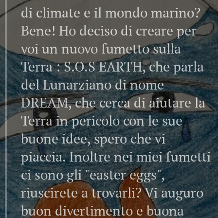
di climate e il mondo marino?
Bene! Ho deciso di creare per
voi un nuovo fumetto sulla
Terra : S.O.S EARTH, che parla
del Lunarziano di nome
DREAM, che cerca di aiutare la
Terra in pericolo con le sue
buone idee, spero che vi
piaccia. Inoltre nei miei fumetti
ci sono gli "easter eggs",
riuscirete a trovarli? Vi auguro
buon divertimento e buona